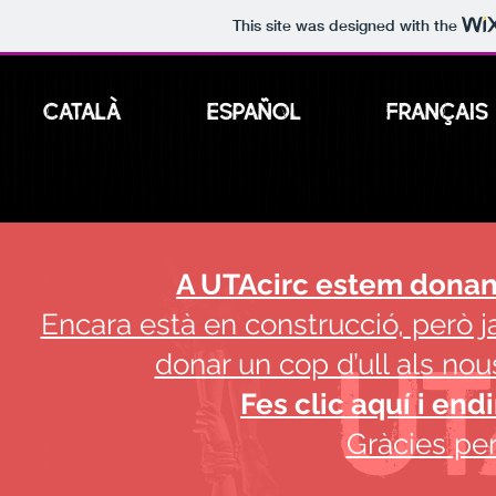
This site was designed with the
CATALÀ
ESPAÑOL
FRANÇAIS
A UTAcirc estem donant
Encara està en construcció, però j
Ut
donar un cop d’ull als no
Fes clic aquí i end
Gràcies per